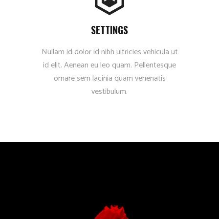
SETTINGS
Nullam id dolor id nibh ultricies vehicula ut
id elit. Aenean eu leo quam. Pellentesque
ornare sem lacinia quam venenatis
vestibulum.