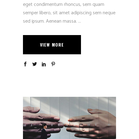
eget condimentum rhoncus, sem quam
semper libero, sit amet adipiscing sem neque
sed ipsum. Aenean massa.
VIEW MORE