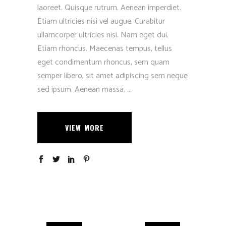
laoreet. Quisque rutrum. Aenean imperdiet.
Etiam ultricies nisi vel augue. Curabitur
ullamcorper ultricies nisi. Nam eget dui.
Etiam rhoncus. Maecenas tempus, tellus
eget condimentum rhoncus, sem quam
semper libero, sit amet adipiscing sem neque
sed ipsum. Aenean massa.
VIEW MORE