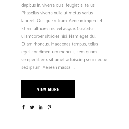
dapibus in, viverra quis, feugiat a, tellus.
Phasellus viverra nulla ut metus varius
laoreet. Quisque rutrum. Aenean imperdiet.
Etiam ultricies nisi vel augue. Curabitur
ullamcorper ultricies nisi. Nam eget dui.
Etiam rhoncus. Maecenas tempus, tellus
eget condimentum rhoncus, sem quam
semper libero, sit amet adipiscing sem neque
sed ipsum. Aenean massa.
VIEW MORE