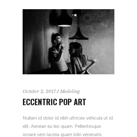
October 2, 2017
Modeling
ECCENTRIC POP ART
Nullam id dolor id nibh ultricies vehicula ut id
elit. Aenean eu leo quam. Pellentesque
ornare sem lacinia quam lolin venenatis