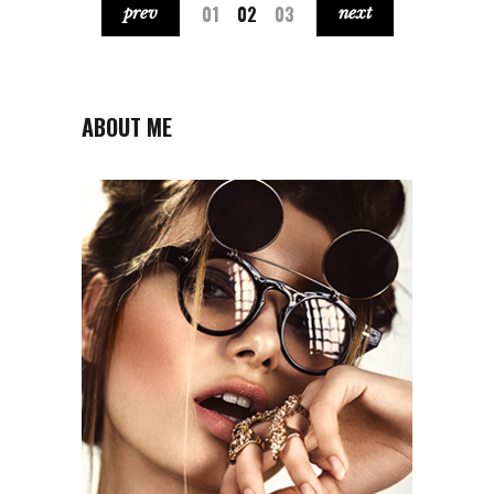
01
02
03
prev
next
ABOUT ME