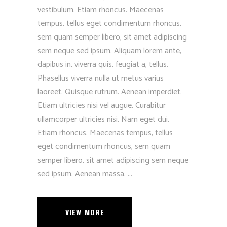
vestibulum. Etiam rhoncus. Maecenas
tempus, tellus eget condimentum rhoncus,
sem quam semper libero, sit amet adipiscing
sem neque sed ipsum. Aliquam lorem ante,
dapibus in, viverra quis, feugiat a, tellus.
Phasellus viverra nulla ut metus varius
laoreet. Quisque rutrum. Aenean imperdiet.
Etiam ultricies nisi vel augue. Curabitur
ullamcorper ultricies nisi. Nam eget dui.
Etiam rhoncus. Maecenas tempus, tellus
eget condimentum rhoncus, sem quam
semper libero, sit amet adipiscing sem neque
sed ipsum. Aenean massa.
VIEW MORE