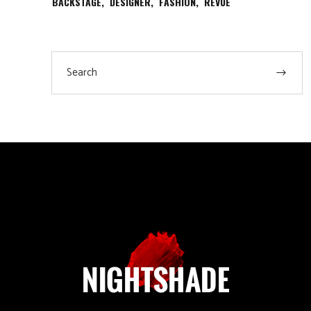
BACKSTAGE
DESIGNER
FASHION
REVUE
Search
for: