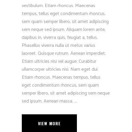
vestibulum. Etiam rhoncus. Maecenas
tempus, tellus eget condimentum rhoncus,
sem quam semper libero, sit amet adipiscing
sem neque sed ipsum. Aliquam lorem ante,
dapibus in, viverra quis, feugiat a, tellus.
Phasellus viverra nulla ut metus varius
laoreet. Quisque rutrum. Aenean imperdiet.
Etiam ultricies nisi vel augue. Curabitur
ullamcorper ultricies nisi. Nam eget dui.
Etiam rhoncus. Maecenas tempus, tellus
eget condimentum rhoncus, sem quam
semper libero, sit amet adipiscing sem neque
sed ipsum. Aenean massa.
VIEW MORE