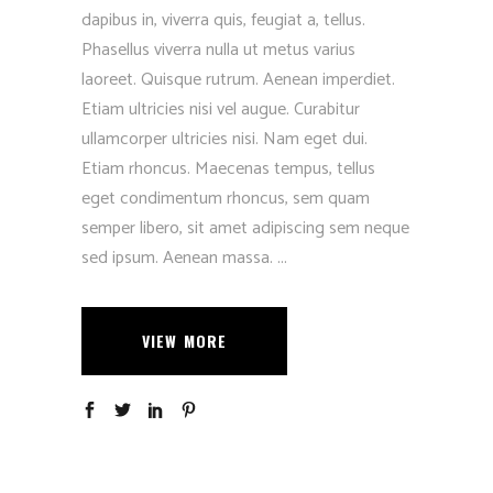
dapibus in, viverra quis, feugiat a, tellus.
Phasellus viverra nulla ut metus varius
laoreet. Quisque rutrum. Aenean imperdiet.
Etiam ultricies nisi vel augue. Curabitur
ullamcorper ultricies nisi. Nam eget dui.
Etiam rhoncus. Maecenas tempus, tellus
eget condimentum rhoncus, sem quam
semper libero, sit amet adipiscing sem neque
sed ipsum. Aenean massa.
VIEW MORE