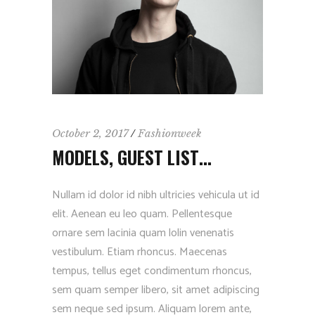
October 2, 2017
Fashionweek
MODELS, GUEST LIST…
Nullam id dolor id nibh ultricies vehicula ut id
elit. Aenean eu leo quam. Pellentesque
ornare sem lacinia quam lolin venenatis
vestibulum. Etiam rhoncus. Maecenas
tempus, tellus eget condimentum rhoncus,
sem quam semper libero, sit amet adipiscing
sem neque sed ipsum. Aliquam lorem ante,