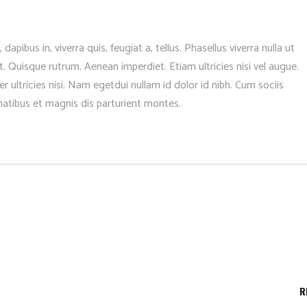
apibus in, viverra quis, feugiat a, tellus. Phasellus viverra nulla ut
t. Quisque rutrum. Aenean imperdiet. Etiam ultricies nisi vel augue.
r ultricies nisi. Nam egetdui nullam id dolor id nibh. Cum sociis
tibus et magnis dis parturient montes.
R