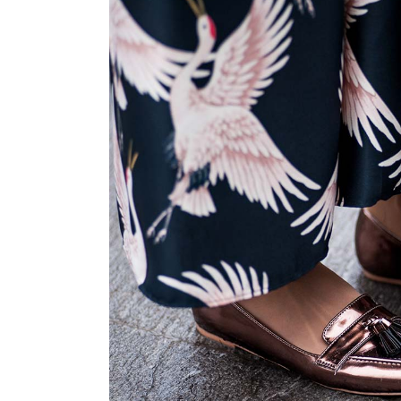
Justified – Small
Scattered