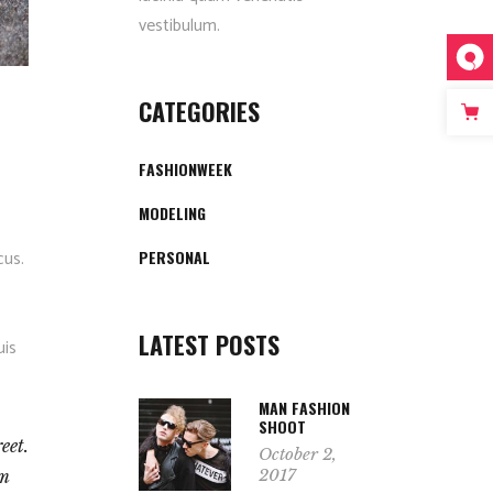
vestibulum.
CATEGORIES
FASHIONWEEK
MODELING
cus.
PERSONAL
LATEST POSTS
uis
MAN FASHION
SHOOT
eet.
October 2,
2017
am