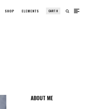
SHOP
ELEMENTS
CART
0
Small Images
Small Slider
Gallery
Small Images
Big Images
Small Slider
Big Slider
Gallery
Fullscreen Slider
Big Images
Custom Single
Big Slider
Portfolio Split Screen
Fullscreen Slider
Fullscreen Slider Opened
Custom Single
ABOUT ME
Portfolio Split Screen