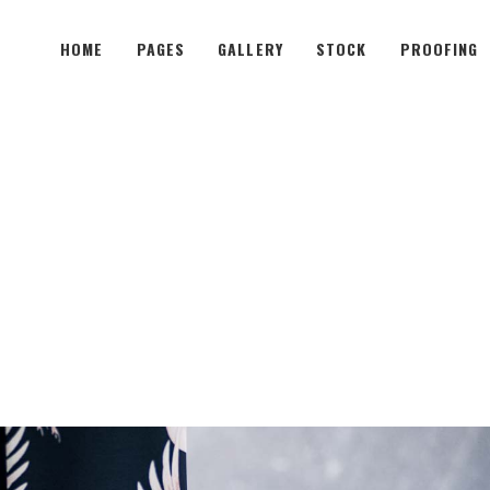
HOME
PAGES
GALLERY
STOCK
PROOFING
wo Columns
Subtle Shader
hree Columns
Image Shrink
hree Columns Wide
Sliding Overlay
wo Columns
Subtle Shader
our Columns
Fade-In Overlay
hree Columns
Image Shrink
our Columns Wide
Lightbox Opener
hree Columns Wide
Sliding Overlay
ive Columns
Sliding Stripe
our Columns
Fade-In Overlay
ive Columns Wide
Tooltip Hover
our Columns Wide
Lightbox Opener
Unfolding Images
ive Columns
Sliding Stripe
Parallax Animation
ive Columns Wide
Tooltip Hover
Unfolding Images