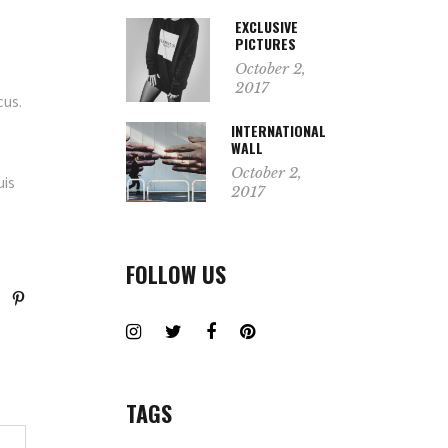
EXCLUSIVE
PICTURES
October 2,
2017
cus.
INTERNATIONAL
WALL
October 2,
uis
2017
FOLLOW US
TAGS