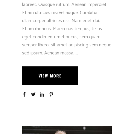
laoreet. Quisque rutrum. Aenean imperdiet.
Etiam ultricies nisi vel augue. Curabitur
ullamcorper ultricies nisi. Nam eget dui.
Etiam rhoncus. Maecenas tempus, tellus
eget condimentum rhoncus, sem quam
semper libero, sit amet adipiscing sem neque
sed ipsum. Aenean massa.
VIEW MORE