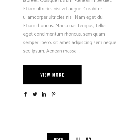
laoreet. Quisque rutrum. Aenean imperdiet.
Etiam ultricies nisi vel augue. Curabitur
ullamcorper ultricies nisi. Nam eget dui.
Etiam rhoncus. Maecenas tempus, tellus
eget condimentum rhoncus, sem quam
semper libero, sit amet adipiscing sem neque
sed ipsum. Aenean massa.
VIEW MORE
01
02
prev