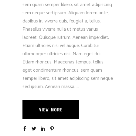
sem quam semper libero, sit amet adipiscing
sem neque sed ipsum. Aliquam lorem ante,
dapibus in, viverra quis, feugiat a, tellus.
Phasellus viverra nulla ut metus varius
laoreet. Quisque rutrum. Aenean imperdiet.
Etiam ultricies nisi vel augue. Curabitur
ullamcorper ultricies nisi. Nam eget dui.
Etiam rhoncus. Maecenas tempus, tellus
eget condimentum rhoncus, sem quam
semper libero, sit amet adipiscing sem neque
sed ipsum. Aenean massa.
VIEW MORE