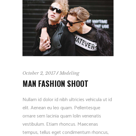
October 2, 2017
Modeling
MAN FASHION SHOOT
Nullam id dolor id nibh ultricies vehicula ut id
elit. Aenean eu leo quam. Pellentesque
ornare sem lacinia quam lolin venenatis
vestibulum. Etiam rhoncus. Maecenas
tempus, tellus eget condimentum rhoncus,