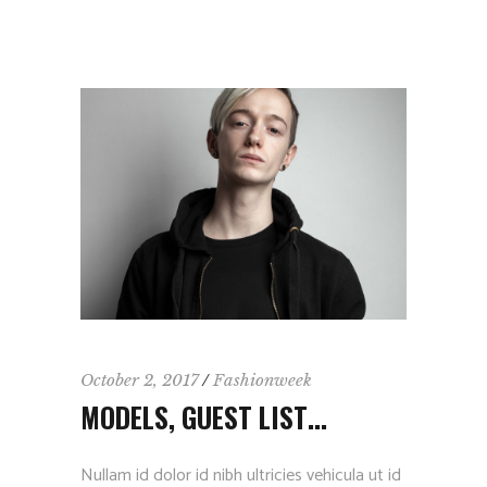
October 2, 2017
Fashionweek
MODELS, GUEST LIST…
Nullam id dolor id nibh ultricies vehicula ut id