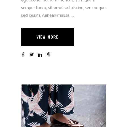
eget condimentum rhoncus, sem quam
semper libero, sit amet adipiscing sem neque
sed ipsum. Aenean massa.
VIEW MORE