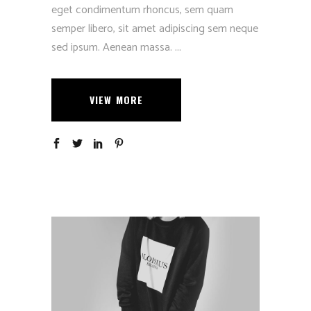
eget condimentum rhoncus, sem quam
semper libero, sit amet adipiscing sem neque
sed ipsum. Aenean massa.
VIEW MORE