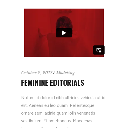
October 2, 2017
Modeling
FEMININE EDITORIALS
Nullam id dolor id nibh ultricies vehicula ut id
elit. Aenean eu leo quam. Pellentesque
ornare sem lacinia quam lolin venenatis
vestibulum. Etiam rhoncus. Maecenas