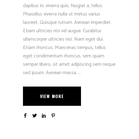
dapibus in, viverra quis, feugiat a, tellus.
Phasellus viverra nulla ut metus varius
laoreet. Quisque rutrum. Aenean imperdiet.
Etiam ultricies nisi vel augue. Curabitur
ullamcorper ultricies nisi. Nam eget dui.
Etiam rhoncus. Maecenas tempus, tellus
eget condimentum rhoncus, sem quam
semper libero, sit amet adipiscing sem neque
sed ipsum. Aenean massa.
VIEW MORE