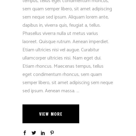
tempus, tellus eget condimentum rhoncus,
sem quam semper libero, sit amet adipiscing
sem neque sed ipsum. Aliquam lorem ante,
dapibus in, viverra quis, feugiat a, tellus.
Phasellus viverra nulla ut metus varius
laoreet. Quisque rutrum. Aenean imperdiet.
Etiam ultricies nisi vel augue. Curabitur
ullamcorper ultricies nisi. Nam eget dui.
Etiam rhoncus. Maecenas tempus, tellus
eget condimentum rhoncus, sem quam
semper libero, sit amet adipiscing sem neque
sed ipsum. Aenean massa.
VIEW MORE